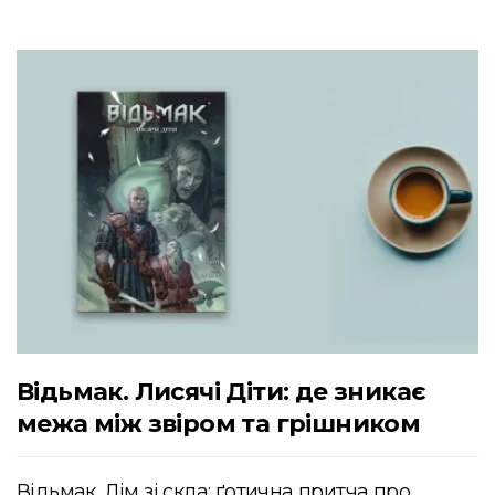
Відьмак. Лисячі Діти: де зникає
межа між звіром та грішником
Відьмак. Дім зі скла: ґотична притча про