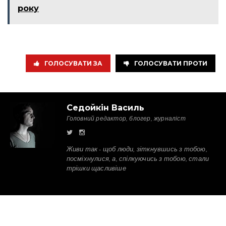
року
ГОЛОСУВАТИ ЗА
ГОЛОСУВАТИ ПРОТИ
Седойкін Василь
Головний редактор, блогер, журналіст
Живи так - щоб люди, зіткнувшись з тобою,
посміхнулися, а, спілкуючись з тобою, стали
трішки щасливіше