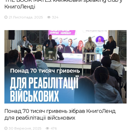
THE BOOK MATES: книжковий speaking club у
КнигоЛенді
21 Листопада, 2025
324
Понад 70 тисяч гривень зібрав КнигоЛенд
для реабілітації військових
30 Вересня, 2025
476