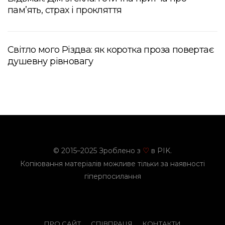
пам’ять, страх і прокляття
Світло мого Різдва: як коротка проза повертає
душевну рівновагу
© 2015–2025 Зроблено з
в PIK.
♡
Копіювання матеріалів можливе тільки за наявності
гіперпосилання
ПРО САЙТ
СПІВПРАЦЯ
КОНТАКТИ