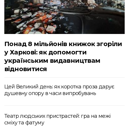
Понад 8 мільйонів книжок згоріли
у Харкові: як допомогти
українським видавництвам
відновитися
Цей Великий день: як коротка проза дарує
душевну опору в часи випробувань
Театр людських пристрастей: гра на межі
сміху та фатуму