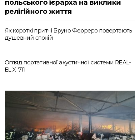
польського ієрарха на виклики
релігійного життя
Як короткі притчі Бруно Ферреро повертають
душевний спокій
Огляд портативної акустичної системи REAL-
EL X-711