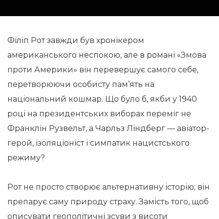
Філіп Рот завжди був хронікером
американського неспокою, але в романі «Змова
проти Америки» він перевершує самого себе,
перетворюючи особисту пам’ять на
національний кошмар. Що було б, якби у 1940
році на президентських виборах переміг не
Франклін Рузвельт, а Чарльз Ліндберг — авіатор-
герой, ізоляціоніст і симпатик нацистського
режиму?
Рот не просто створює альтернативну історію; він
препарує саму природу страху. Замість того, щоб
описувати геополітичні зсуви з висоти