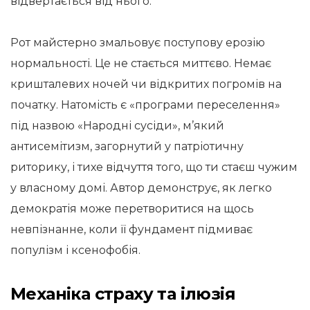
відвертається від нього.
Рот майстерно змальовує поступову ерозію
нормальності. Це не стається миттєво. Немає
кришталевих ночей чи відкритих погромів на
початку. Натомість є «програми переселення»
під назвою «Народні сусіди», м’який
антисемітизм, загорнутий у патріотичну
риторику, і тихе відчуття того, що ти стаєш чужим
у власному домі. Автор демонструє, як легко
демократія може перетворитися на щось
невпізнанне, коли її фундамент підмиває
популізм і ксенофобія.
Механіка страху та ілюзія