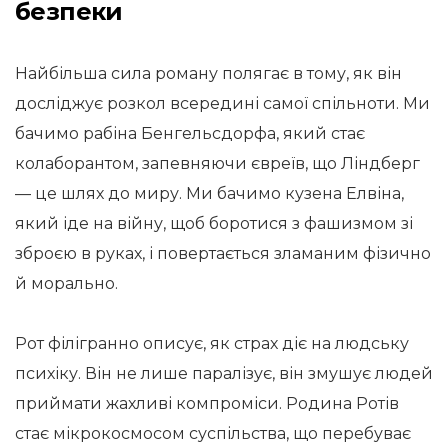
безпеки
Найбільша сила роману полягає в тому, як він
досліджує розкол всередині самої спільноти. Ми
бачимо рабіна Бенгельсдорфа, який стає
колаборантом, запевняючи євреїв, що Ліндберг
— це шлях до миру. Ми бачимо кузена Елвіна,
який іде на війну, щоб боротися з фашизмом зі
зброєю в руках, і повертається зламаним фізично
й морально.
Рот філігранно описує, як страх діє на людську
психіку. Він не лише паралізує, він змушує людей
приймати жахливі компроміси. Родина Ротів
стає мікрокосмосом суспільства, що перебуває