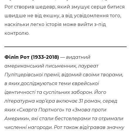
Рот створив шедевр, який змушує серце битися
швидше не від екшну, а від усвідомлення того,
наскільки легко історія може вийти з-під
контролю.
Філіп Рот (1933-2018)
— видатний
американський письменник, лауреат
Пулітцерівської премії, відомий своїми творами,
в яких досліджуються теми єврейської
ідентичності та суспільних заборон. Його
літературна кар’єра включає 31 роман, серед
яких «Скарга Портного» та «Змова проти
Америки», які стали бестселерами та отримали
численні нагороди. Рот також відігравав значну