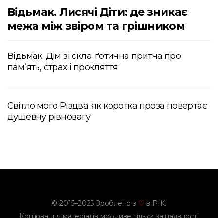
Відьмак. Лисячі Діти: де зникає
межа між звіром та грішником
Відьмак. Дім зі скла: ґотична притча про
пам’ять, страх і прокляття
Світло мого Різдва: як коротка проза повертає
душевну рівновагу
© 2015–2025 Зроблено з
в PIK.
♡
Копіювання матеріалів можливе тільки за наявності