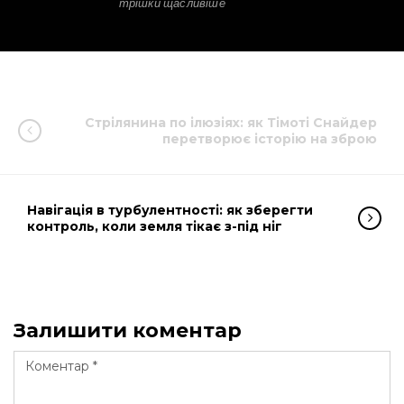
трішки щасливіше
Стрілянина по ілюзіях: як Тімоті Снайдер
перетворює історію на зброю
Навігація в турбулентності: як зберегти
контроль, коли земля тікає з-під ніг
Залишити коментар