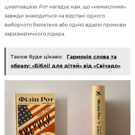
цивілізацією. Рот нагадує нам, що «немислиме»
завжди знаходиться на відстані одного
виборчого бюлетеня або однієї вдалої промови
харизматичного лідера.
Також буде цікаво:
Гармонія слова та
образу: «Біблії для дітей» від «Свічадо»