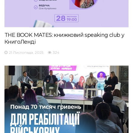
THE BOOK MATES: книжковий speaking club у
КнигоЛенді
21 Листопада, 2025
324