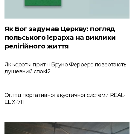
Як Бог задумав Церкву: погляд
польського ієрарха на виклики
релігійного життя
Як короткі притчі Бруно Ферреро повертають
душевний спокій
Огляд портативної акустичної системи REAL-
EL X-711