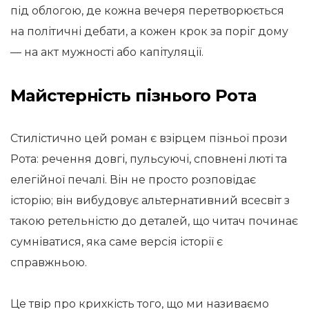
під облогою, де кожна вечеря перетворюється
на політичні дебати, а кожен крок за поріг дому
— на акт мужності або капітуляції.
Майстерність пізнього Рота
Стилістично цей роман є взірцем пізньої прози
Рота: речення довгі, пульсуючі, сповнені люті та
елегійної печалі. Він не просто розповідає
історію; він вибудовує альтернативний всесвіт з
такою ретельністю до деталей, що читач починає
сумніватися, яка саме версія історії є
справжньою.
Це твір про крихкість того, що ми називаємо