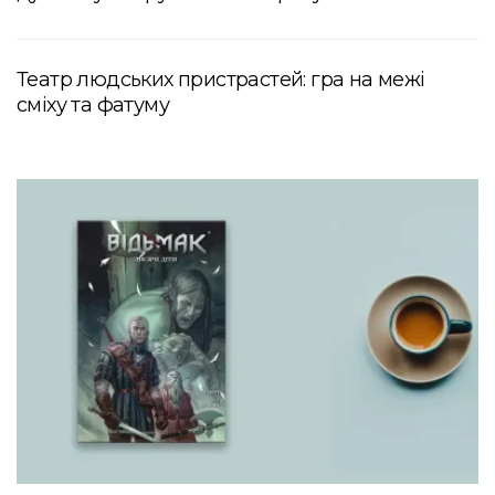
Театр людських пристрастей: гра на межі
сміху та фатуму