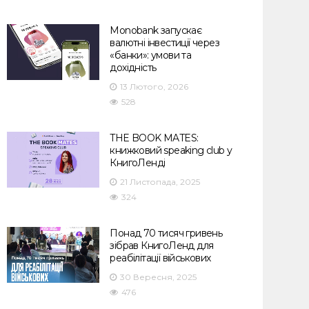
Monobank запускає
валютні інвестиції через
«банки»: умови та
дохідність
13 Лютого, 2026
528
THE BOOK MATES:
книжковий speaking club у
КнигоЛенді
21 Листопада, 2025
324
Понад 70 тисяч гривень
зібрав КнигоЛенд для
реабілітації військових
30 Вересня, 2025
476