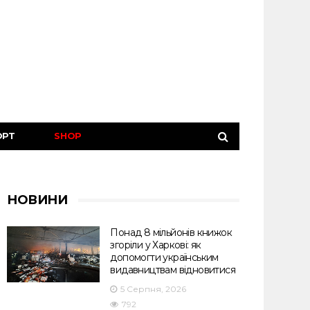
ОРТ
SHOP
НОВИНИ
Понад 8 мільйонів книжок
згоріли у Харкові: як
допомогти українським
видавництвам відновитися
5 Серпня, 2026
792