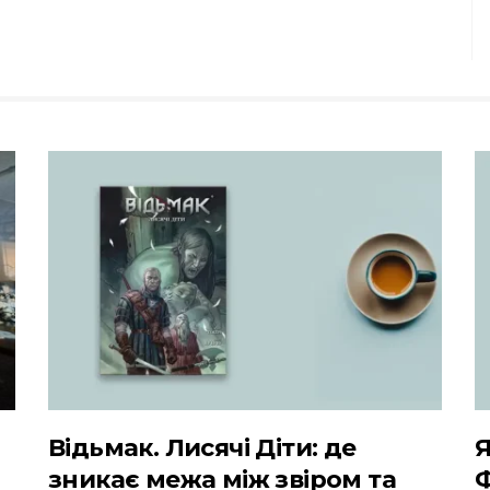
Відьмак. Лисячі Діти: де
Я
зникає межа між звіром та