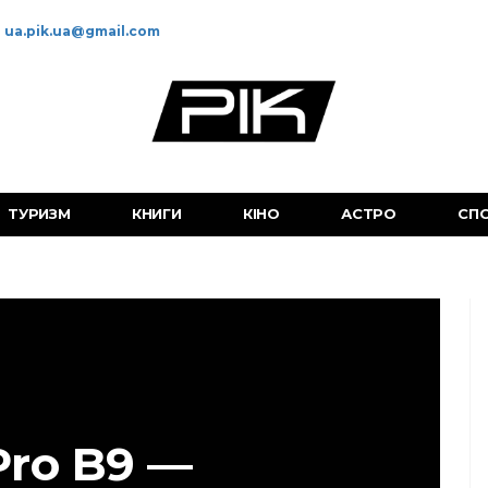
ua.pik.ua@gmail.com
ТУРИЗМ
КНИГИ
КІНО
АСТРО
СП
Pro B9 —