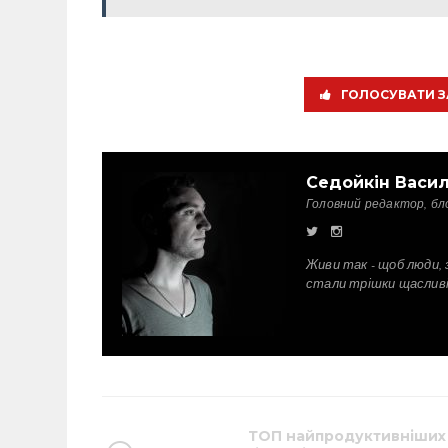
ГОЛОСУВАТИ З
Седойкін Васи
Головний редактор, бл
Живи так - щоб люди, 
стали трішки щаслив
ТОП найпродуктивніших