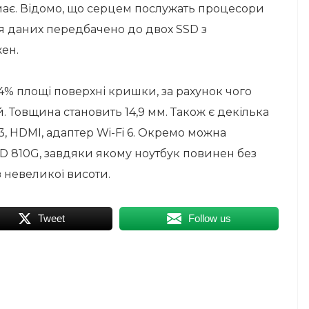
ає. Відомо, що серцем послужать процесори
ння даних передбачено до двох SSD з
жен.
4% площі поверхні кришки, за рахунок чого
й. Товщина становить 14,9 мм. Також є декілька
, HDMI, адаптер Wi-Fi 6. Окремо можна
TD 810G, завдяки якому ноутбук повинен без
 невеликої висоти.
Tweet
Follow us