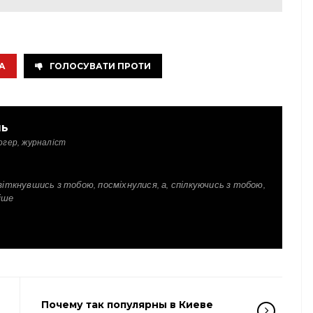
А
ГОЛОСУВАТИ ПРОТИ
ль
огер, журналіст
зіткнувшись з тобою, посміхнулися, а, спілкуючись з тобою,
іше
Почему так популярны в Киеве