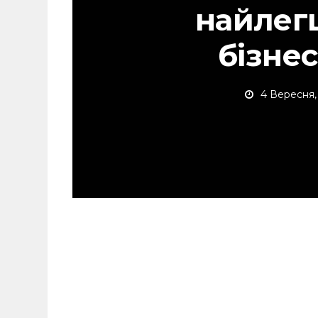
найлегш
бізне
4 Вересня,