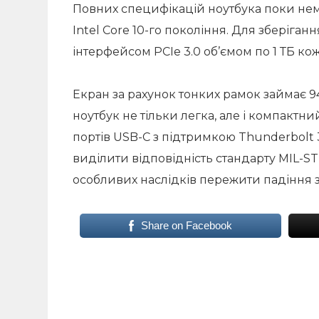
Повних специфікацій ноутбука поки нем
Intel Core 10-го покоління. Для зберіга
інтерфейсом PCIe 3.0 об’ємом по 1 ТБ ко
Екран за рахунок тонких рамок займає 9
ноутбук не тільки легка, але і компактни
портів USB-C з підтримкою Thunderbolt 3
виділити відповідність стандарту MIL-S
особливих наслідків пережити падіння з
Share on Facebook