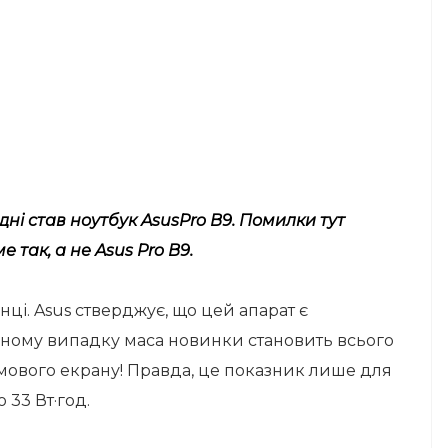
ні став ноутбук AsusPro B9. Помилки тут
так, а не Asus Pro B9.
ці. Asus стверджує, що цей апарат є
даному випадку маса новинки становить всього
ймового екрану! Правда, це показник лише для
 33 Вт·год.