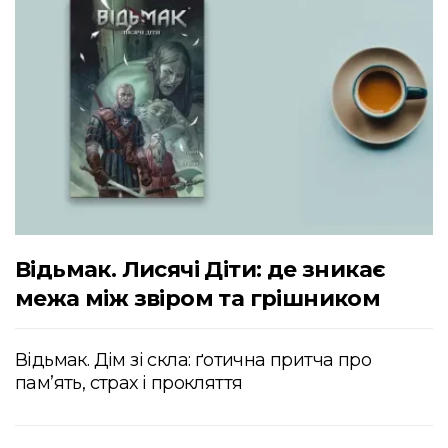
Відьмак. Лисячі Діти: де зникає
межа між звіром та грішником
Відьмак. Дім зі скла: ґотична притча про
пам’ять, страх і прокляття