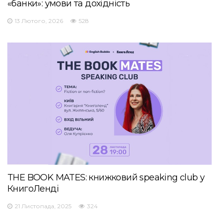
«банки»: умови та дохідність
13 Лютого, 2026
528
THE BOOK MATES: книжковий speaking club у
КнигоЛенді
21 Листопада, 2025
324