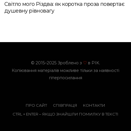
Світло мого Різдва: як коротка проза повертає
душевну рівновагу
© 2015–2025 Зроблено з
в PIK.
♡
Копіювання матеріалів можливе тільки за наявності
гіперпосилання
ПРО САЙТ
СПІВПРАЦЯ
КОНТАКТИ
CTRL + ENTER – ЯКЩО ЗНАЙШЛИ ПОМИЛКУ В ТЕКСТІ