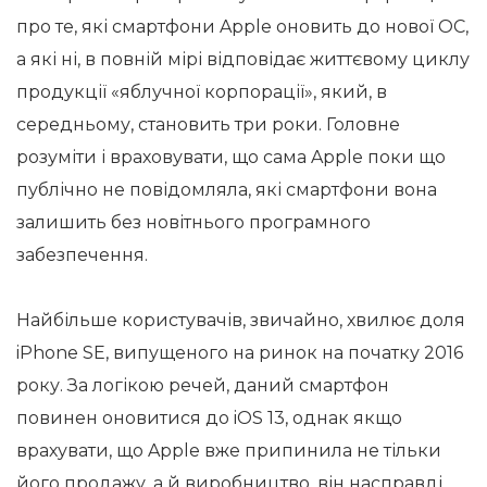
про те, які смартфони Apple оновить до нової ОС,
а які ні, в повній мірі відповідає життєвому циклу
продукції «яблучної корпорації», який, в
середньому, становить три роки. Головне
розуміти і враховувати, що сама Apple поки що
публічно не повідомляла, які смартфони вона
залишить без новітнього програмного
забезпечення.
Найбільше користувачів, звичайно, хвилює доля
iPhone SE, випущеного на ринок на початку 2016
року. За логікою речей, даний смартфон
повинен оновитися до iOS 13, однак якщо
врахувати, що Apple вже припинила не тільки
його продажу, а й виробництво, він насправді