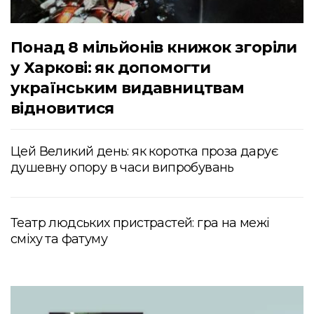
Понад 8 мільйонів книжок згоріли
у Харкові: як допомогти
українським видавництвам
відновитися
Цей Великий день: як коротка проза дарує
душевну опору в часи випробувань
Театр людських пристрастей: гра на межі
сміху та фатуму