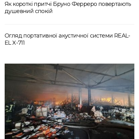
Як короткі притчі Бруно Ферреро повертають
душевний спокій
Огляд портативної акустичної системи REAL-
EL X-711