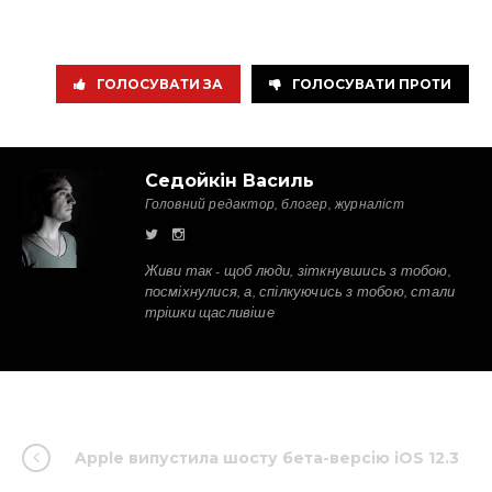
ГОЛОСУВАТИ ЗА
ГОЛОСУВАТИ ПРОТИ
Седойкін Василь
Головний редактор, блогер, журналіст
Живи так - щоб люди, зіткнувшись з тобою,
посміхнулися, а, спілкуючись з тобою, стали
трішки щасливіше
Apple випустила шосту бета-версію iOS 12.3