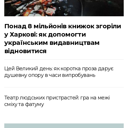
Понад 8 мільйонів книжок згоріли
у Харкові: як допомогти
українським видавництвам
відновитися
Цей Великий день: як коротка проза дарує
душевну опору в часи випробувань
Театр людських пристрастей: гра на межі
сміху та фатуму