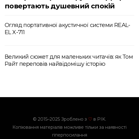
повертають душевний спокій
Огляд портативної акустичної системи REAL-
EL X-711
Великий сюжет для маленьких читачів: як Том
Райт переповів найвідомішу історію
© 2015–2025 Зроблено з
в PIK.
♡
Копіювання матеріалів можливе тільки за наявності
гіперпосилання