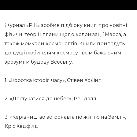
Журнал «РІК» зробив підбірку книг, про новітні
фізичні теорії і плани щодо колонізації Марса, а
також мемуари космонавтів. Книги припадуть
до душі любителям космосу і всім бажаючим
зрозуміти будову Всесвіту.
1. «Коротка історія часу», Стівен Хокінг
2. «Достукатися до небес», Рендалл
3. «Керівництво астронавта по життю на Землі»,
Кріс Хедфілд