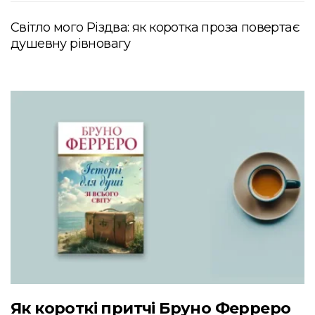
Світло мого Різдва: як коротка проза повертає
душевну рівновагу
Як короткі притчі Бруно Ферреро