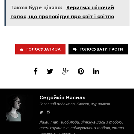
Також буде цікаво:
Керигма: жіночий
голос, що проповідує про світ і світло
ГОЛОСУВАТИ ЗА
ГОЛОСУВАТИ ПРОТИ
Седойкін Василь
Головний редактор, блогер, журналіст
Живи так - щоб люди, зіткнувшись з тобою,
посміхнулися, а, спілкуючись з тобою, стали
трішки щасливіше