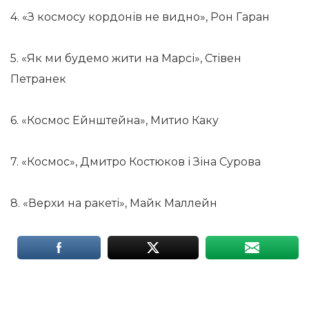
4. «З космосу кордонів не видно», Рон Гаран
5. «Як ми будемо жити на Марсі», Стівен
Петранек
6. «Космос Ейнштейна», Митио Каку
7. «Космос», Дмитро Костюков і Зіна Сурова
8. «Верхи на ракеті», Майк Маллейн