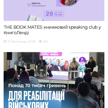
THE BOOK MATES: книжковий speaking club у
КнигоЛенді
21 Листопада, 2025
324