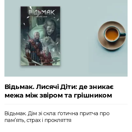
Відьмак. Лисячі Діти: де зникає
межа між звіром та грішником
Відьмак. Дім зі скла: ґотична притча про
пам’ять, страх і прокляття