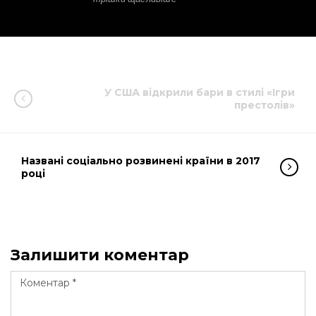
У США відкрили бари в стилі «Ігри
престолів»
Названі соціально розвинені країни в 2017
році
Залишити коментар