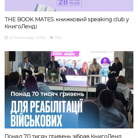
THE BOOK MATES: книжковий speaking club у
КнигоЛенді
21 Листопада, 2025
324
Понад 70 тисяч гривень зібрав КнигоЛенд