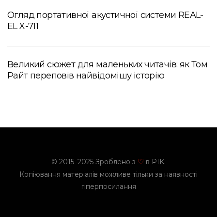
Огляд портативної акустичної системи REAL-
EL X-711
Великий сюжет для маленьких читачів: як Том
Райт переповів найвідомішу історію
© 2015–2025 Зроблено з
в PIK.
♡
Копіювання матеріалів можливе тільки за наявності
гіперпосилання