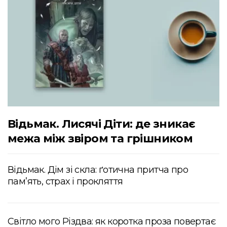
Відьмак. Лисячі Діти: де зникає
межа між звіром та грішником
Відьмак. Дім зі скла: ґотична притча про
пам’ять, страх і прокляття
Світло мого Різдва: як коротка проза повертає