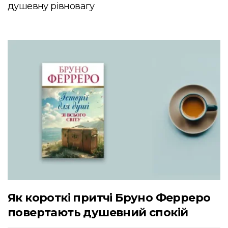
душевну рівновагу
Як короткі притчі Бруно Ферреро
повертають душевний спокій