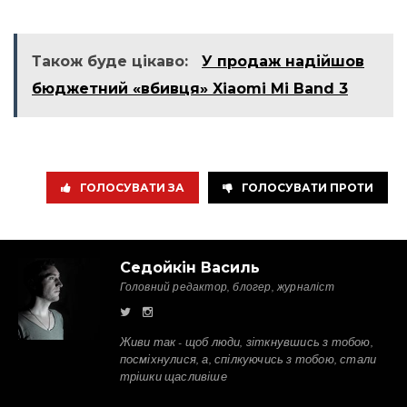
Також буде цікаво:
У продаж надійшов
бюджетний «вбивця» Xiaomi Mi Band 3
ГОЛОСУВАТИ ЗА
ГОЛОСУВАТИ ПРОТИ
Седойкін Василь
Головний редактор, блогер, журналіст
Живи так - щоб люди, зіткнувшись з тобою,
посміхнулися, а, спілкуючись з тобою, стали
трішки щасливіше