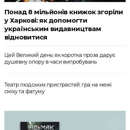
Понад 8 мільйонів книжок згоріли
у Харкові: як допомогти
українським видавництвам
відновитися
Цей Великий день: як коротка проза дарує
душевну опору в часи випробувань
Театр людських пристрастей: гра на межі
сміху та фатуму