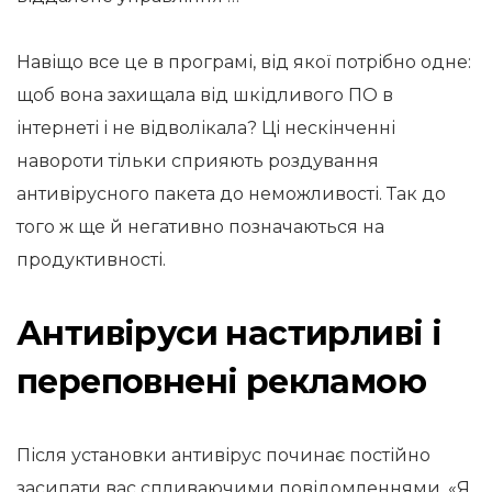
Навіщо все це в програмі, від якої потрібно одне:
щоб вона захищала від шкідливого ПО в
інтернеті і не відволікала? Ці нескінченні
навороти тільки сприяють роздування
антивірусного пакета до неможливості. Так до
того ж ще й негативно позначаються на
продуктивності.
Антивіруси настирливі і
переповнені рекламою
Після установки антивірус починає постійно
засипати вас спливаючими повідомленнями. «Я