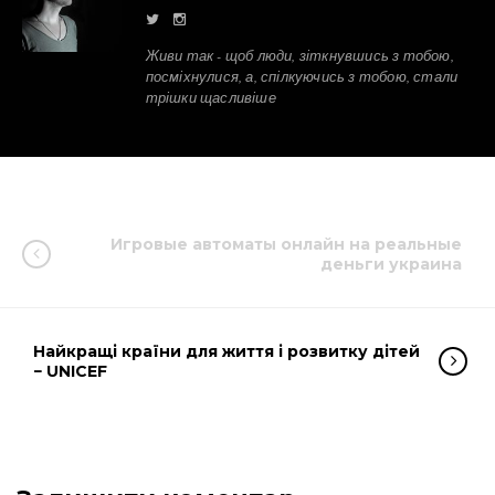
Живи так - щоб люди, зіткнувшись з тобою,
посміхнулися, а, спілкуючись з тобою, стали
трішки щасливіше
Игровые автоматы онлайн на реальные
деньги украина
Найкращі країни для життя і розвитку дітей
− UNICEF