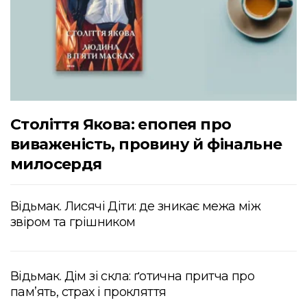
Століття Якова: епопея про
виваженість, провину й фінальне
милосердя
Відьмак. Лисячі Діти: де зникає межа між
звіром та грішником
Відьмак. Дім зі скла: ґотична притча про
пам’ять, страх і прокляття