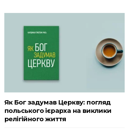
Як Бог задумав Церкву: погляд
польського ієрарха на виклики
релігійного життя