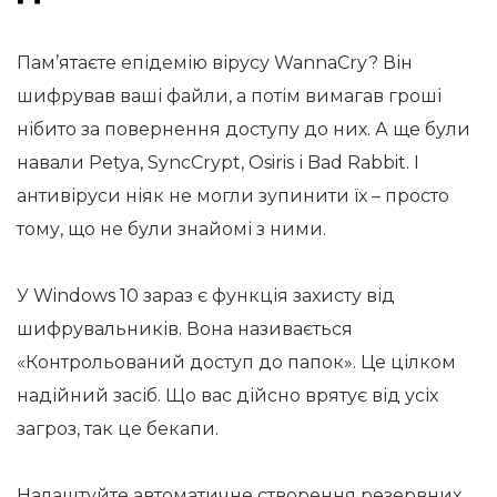
Пам’ятаєте епідемію вірусу WannaCry? Він
шифрував ваші файли, а потім вимагав гроші
нібито за повернення доступу до них. А ще були
навали Petya, SyncCrypt, Osiris і Bad Rabbit. І
антивіруси ніяк не могли зупинити їх – просто
тому, що не були знайомі з ними.
У Windows 10 зараз є функція захисту від
шифрувальників. Вона називається
«Контрольований доступ до папок». Це цілком
надійний засіб. Що вас дійсно врятує від усіх
загроз, так це бекапи.
Налаштуйте автоматичне створення резервних