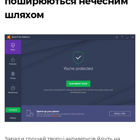
поширюються нечесним
шляхом
Заради грошей творці антивірусів йдуть на