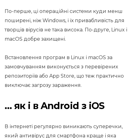
По-перше, ці операційні системи куди менш
поширені, ніж Windows, і їх привабливість для
творців вірусів не така висока. По-друге, Linux і
macOS добре захищені.
Встановлення програм в Linux і macOS за
замовчуванням виконується з перевірених
репозиторіїв або App Store, що теж практично
виключає загрозу зараження.
… як і в Android з iOS
В інтернеті регулярно виникають суперечки,
який антивірус для смартфона краще і яка