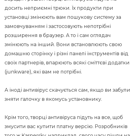
досить неприємні трюки. Їх продукти при
установці змінюють вам пошукову систему за
замовчуванням і застосовують непотрібні
розширення в браузер. А то і сам оглядач
змінюють на інший. Вони встановлюють свою
домашню сторінку і різні панелі інструментів від
своїх партнерів, впарюють всякі сміттєві додатки
(junkware), які вам не потрібні.
А іноді антивірус скачується сам, якщо ви забули
зняти галочку в якомусь установнику.
Крім того, творці антивіруса підуть на все, щоб
змусити вас купити платну версію. Розробників
того ж Kaspersky, наприклад, свого часу пішли на