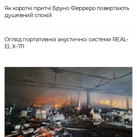
Як короткі притчі Бруно Ферреро повертають
душевний спокій
Огляд портативної акустичної системи REAL-
EL X-711