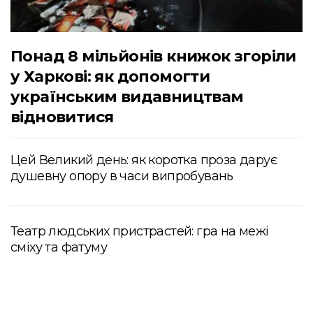
Понад 8 мільйонів книжок згоріли
у Харкові: як допомогти
українським видавництвам
відновитися
Цей Великий день: як коротка проза дарує
душевну опору в часи випробувань
Театр людських пристрастей: гра на межі
сміху та фатуму