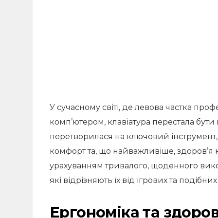
У сучасному світі, де левова частка проф
комп’ютером, клавіатура перестала бути
перетворилася на ключовий інструмент,
комфорт та, що найважливіше, здоров’я к
урахуванням тривалого, щоденного вико
які відрізняють їх від ігрових та подібни
Ергономіка та здоров