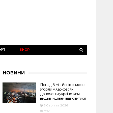
ОРТ
SHOP
НОВИНИ
Понад 8 мільйонів книжок
згоріли у Харкові: як
допомогти українським
видавництвам відновитися
5 Серпня, 2026
792