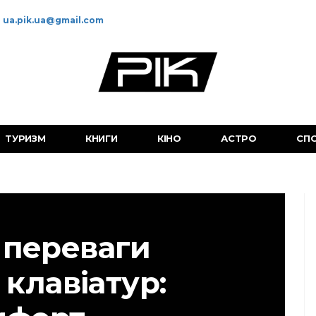
ua.pik.ua@gmail.com
ТУРИЗМ
КНИГИ
КІНО
АСТРО
СП
 переваги
 клавіатур: