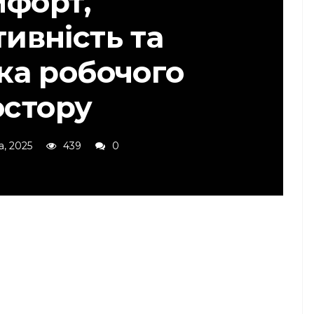
мфорт,
ивність та
ка робочого
остору
, 2025
439
0