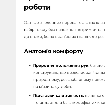
роботи
Однією з головних переваг офісних клаві
набір тексту без належної підтримки т
до втоми, болю в зап’ястях і навіть до р
Анатомія комфорту
Природне положення рук:
багато 
конструкцію, що дозволяє зап’ястям
природному, розслабленому положе
на м’язи та суглоби.
Підставки для зап’ясть:
наявність 
– стандарт для багатьох офісних кл