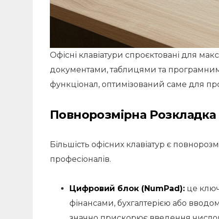
Офісні клавіатури спроєктовані для мак
документами, таблицями та програмни
функціонал, оптимізований саме для пр
Повнорозмірна Розкладка (F
Більшість офісних клавіатур є повнороз
професіоналів.
Цифровий блок (NumPad):
це ключ
фінансами, бухгалтерією або ввод
значно прискорює введення числов