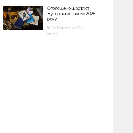
Оголошено шортліст
Букерівської премії 2025
року
24 Вересня, 2025
699