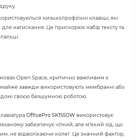
друку.
ористовуються низькопрофільні клавіші, які
 для натискання. Це прискорює набір тексту та
пальці.
умовах Open Space, критично важливим є
и майже завжди використовують мембранні або
 відомі своєю безшумною роботою.
лавіатура
OfficePro SK1550W
використовує
механізму забезпечує чіткий, але м’який хід, що
им, не відволікаючи колег. Це значний фактор,