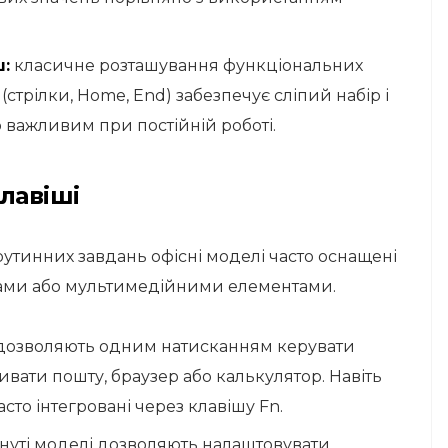
:
класичне розташування функціональних
у (стрілки, Home, End) забезпечує сліпий набір і
о важливим при постійній роботі.
лавіші
тинних завдань офісні моделі часто оснащені
ми або мультимедійними елементами.
дозволяють одним натисканням керувати
ивати пошту, браузер або калькулятор. Навіть
сто інтегровані через клавішу Fn.
нуті моделі дозволяють налаштовувати