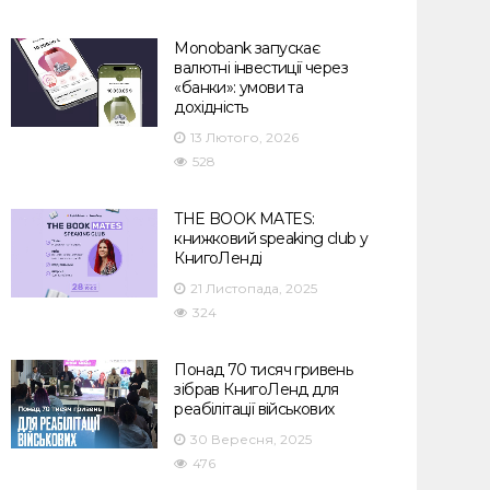
Monobank запускає
валютні інвестиції через
«банки»: умови та
дохідність
13 Лютого, 2026
528
THE BOOK MATES:
книжковий speaking club у
КнигоЛенді
21 Листопада, 2025
324
Понад 70 тисяч гривень
зібрав КнигоЛенд для
реабілітації військових
30 Вересня, 2025
476