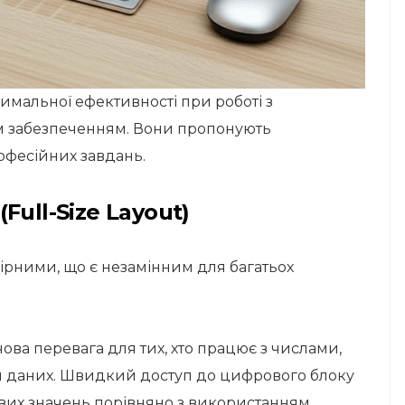
симальної ефективності при роботі з
м забезпеченням. Вони пропонують
офесійних завдань.
ull-Size Layout)
мірними, що є незамінним для багатьох
ова перевага для тих, хто працює з числами,
ом даних. Швидкий доступ до цифрового блоку
их значень порівняно з використанням