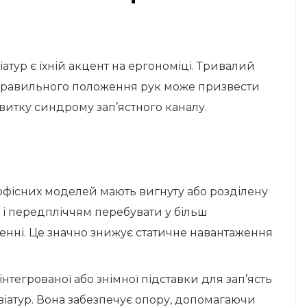
атур є їхній акцент на ергономіці. Тривалий
а правильного положення рук може призвести
озвитку синдрому зап’ястного каналу.
офісних моделей мають вигнуту або розділену
 і передпліччям перебувати у більш
нні. Це значно знижує статичне навантаження
інтегрованої або знімної підставки для зап’ясть
авіатур. Вона забезпечує опору, допомагаючи