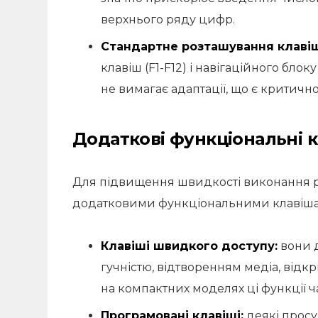
верхнього ряду цифр.
Стандартне розташування клавіш
клавіш (F1-F12) і навігаційного блок
не вимагає адаптації, що є критичн
Додаткові функціональні к
Для підвищення швидкості виконання ру
додатковими функціональними клавіша
Клавіші швидкого доступу:
вони 
гучністю, відтворенням медіа, відкр
на компактних моделях ці функції ча
Програмовані клавіші:
деякі просу