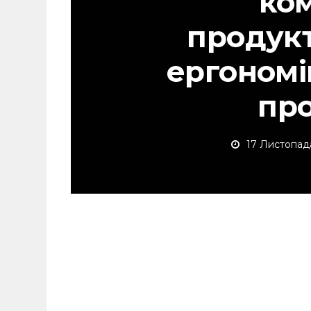
ко
продукт
ергономі
пр
17 Листопада