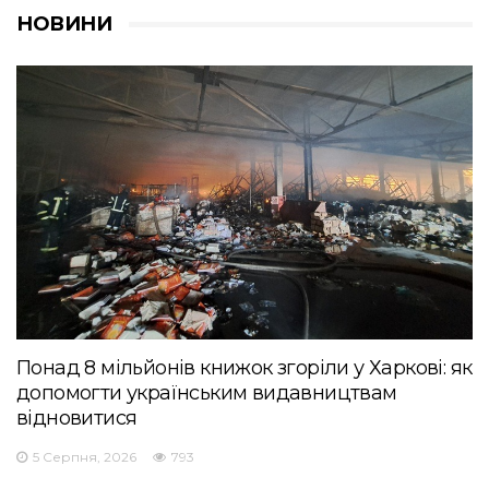
НОВИНИ
Понад 8 мільйонів книжок згоріли у Харкові: як
допомогти українським видавництвам
відновитися
5 Серпня, 2026
793