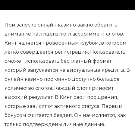
При запуске онлайн казино важно обратить
внимание на лицензию и ассортимент слотов.
Кинг является проверенным клубом, в котором
легко совершается регистрация. Пользователь
сможет использовать бесплатный формат,
который запускается на виртуальные кредиты. В
онлайн казино постоянно доступно большое
количество слотов. Каждый слот приносит
высокий результат. В Кинг свои поощрения,
которые зависят от активного статуса. Первым
бонусом считается бездеп. Он начисляется, как
только подтверждены личные данные.