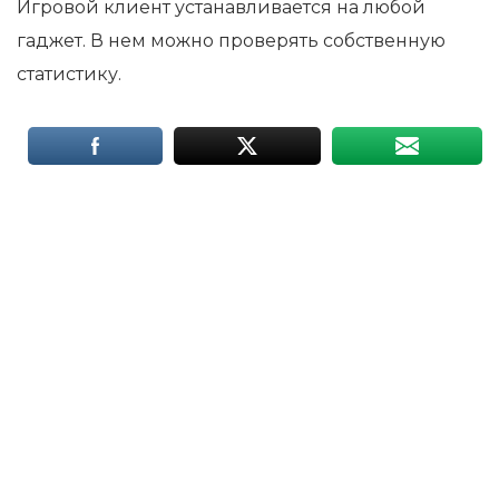
Игровой клиент устанавливается на любой
гаджет. В нем можно проверять собственную
статистику.