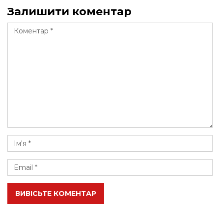
Залишити коментар
ВИВІСЬТЕ КОМЕНТАР