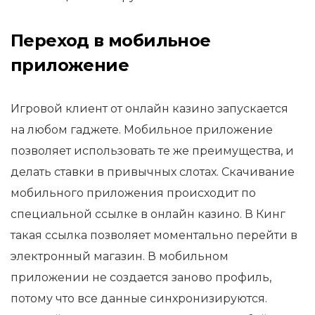
Переход в мобильное
приложение
Игровой клиент от онлайн казино запускается
на любом гаджете. Мобильное приложение
позволяет использовать те же преимущества, и
делать ставки в привычных слотах. Скачивание
мобильного приложения происходит по
специальной ссылке в онлайн казино. В Кинг
такая ссылка позволяет моментально перейти в
электронный магазин. В мобильном
приложении не создается заново профиль,
потому что все данные синхронизируются.