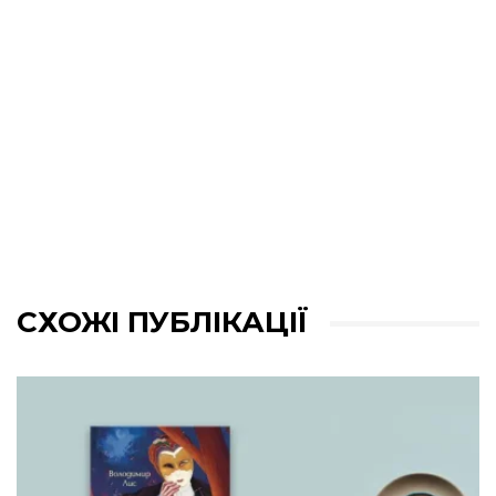
СХОЖІ ПУБЛІКАЦІЇ