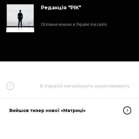
Редакція "РІК"
Останні новини в Україні та світі.
В Україні легалізують криптовалюту
Вийшов тизер нової «Матриці»