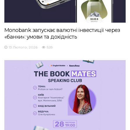
Monobank запускає валютні інвестиції через
«банки»: умови та дохідність
13 Лютого, 2026
528