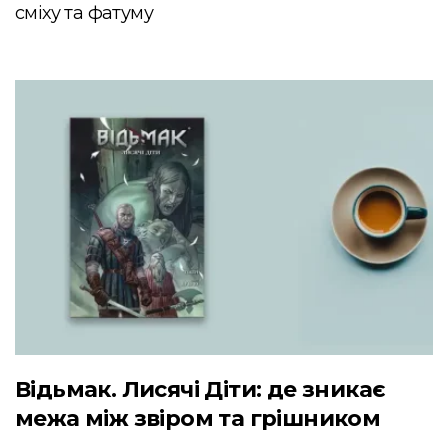
сміху та фатуму
Відьмак. Лисячі Діти: де зникає
межа між звіром та грішником