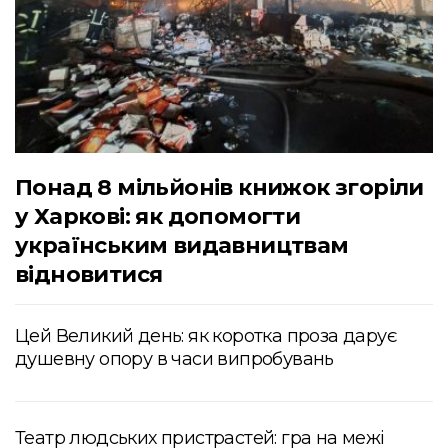
Понад 8 мільйонів книжок згоріли
у Харкові: як допомогти
українським видавництвам
відновитися
Цей Великий день: як коротка проза дарує
душевну опору в часи випробувань
Театр людських пристрастей: гра на межі