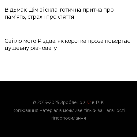
Відьмак. Дім зі скла: ґотична притча про
пам’ять, страх і прокляття
Світло мого Різдва: як коротка проза повертає
душевну рівновагу
© 2015–2025 Зроблено з
в PIK.
♡
Копіювання матеріалів можливе тільки за наявності
гіперпосилання