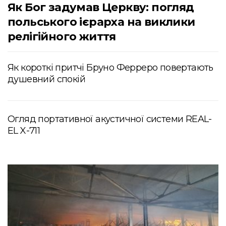
Як Бог задумав Церкву: погляд
польського ієрарха на виклики
релігійного життя
Як короткі притчі Бруно Ферреро повертають
душевний спокій
Огляд портативної акустичної системи REAL-
EL X-711