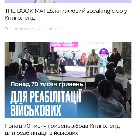
THE BOOK MATES: книжковий speaking club у
КнигоЛенді
21 Листопада, 2025
324
Понад 70 тисяч гривень зібрав КнигоЛенд
для реабілітації військових