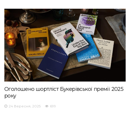
Оголошено шортліст Букерівської премії 2025
року
24 Вересня, 2025
699