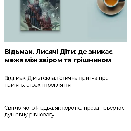
Відьмак. Лисячі Діти: де зникає
межа між звіром та грішником
Відьмак. Дім зі скла: ґотична притча про
пам’ять, страх і прокляття
Світло мого Різдва: як коротка проза повертає
душевну рівновагу