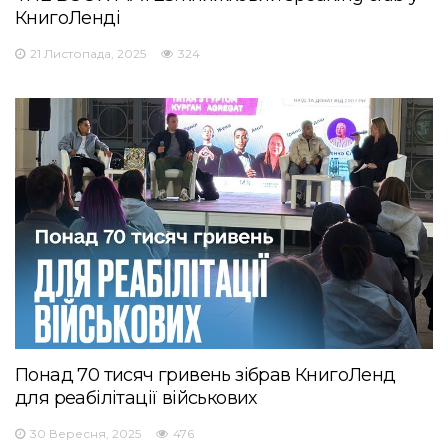
КнигоЛенді
21 Листопада, 2025
324
Понад 70 тисяч гривень зібрав КнигоЛенд
для реабілітації військових
30 Вересня, 2025
476