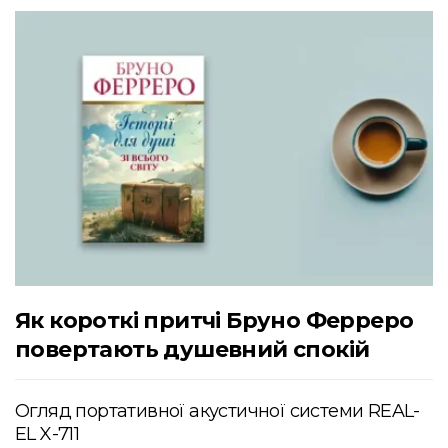
Як короткі притчі Бруно Ферреро
повертають душевний спокій
Огляд портативної акустичної системи REAL-
EL X-711