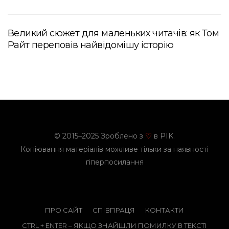
Великий сюжет для маленьких читачів: як Том
Райт переповів найвідомішу історію
© 2015–2025 Зроблено з
в PIK.
♡
Копіювання матеріалів можливе тільки за наявності
гіперпосилання
ПРО САЙТ
СПІВПРАЦЯ
КОНТАКТИ
CTRL + ENTER – ЯКЩО ЗНАЙШЛИ ПОМИЛКУ В ТЕКСТІ