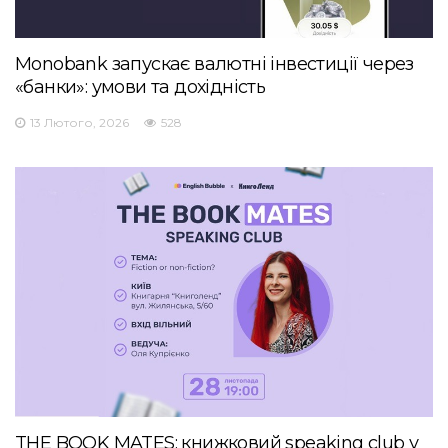
Monobank запускає валютні інвестиції через
«банки»: умови та дохідність
13 Лютого, 2026
528
THE BOOK MATES: книжковий speaking club у