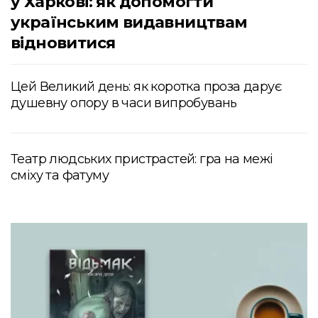
у Харкові: як допомогти
українським видавництвам
відновитися
Цей Великий день: як коротка проза дарує
душевну опору в часи випробувань
Театр людських пристрастей: гра на межі
сміху та фатуму