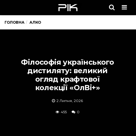
Men
ГОЛОВНА
АЛКО
Філософія українського
дистиляту: великий
огляд крафтової
колекції «ОлВі+»
2 Липня, 2026
455
0