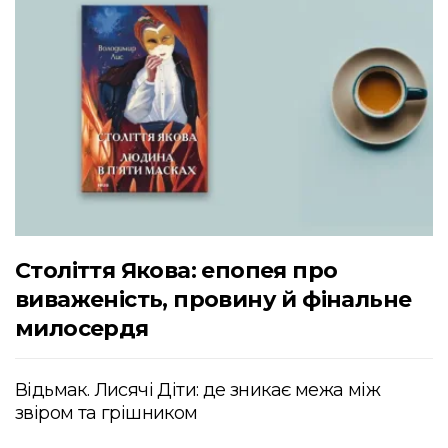
Століття Якова: епопея про
виваженість, провину й фінальне
милосердя
Відьмак. Лисячі Діти: де зникає межа між
звіром та грішником