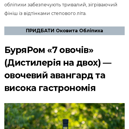
обліпихи забезпечують тривалий, зігріваючий
фініш із відтінками степового літа.
ПРИДБАТИ Оковита Обліпиха
БуряРом «7 овочів»
(Дистилерія на двох) —
овочевий авангард та
висока гастрономія