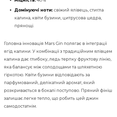
Міцність:
40%
Домінуючі ноти:
свіжий ялівець, стигла
калина, квіти бузини, цитрусова цедра,
прянощі.
Головна інновація Mars Gin полягає в інтеграції
ягід калини. У комбінації з традиційним ялівцем
калина дає глибоку, ледь терпку фруктову лінію,
яка балансує між солодощами та шляхетною
гіркотою. Квіти бузини відповідають за
парфумований, делікатний аромат, який
розкривається в бокалі поступово. Пряний фініш
залишає легке тепло, що робить цей джин
самодостатнім.