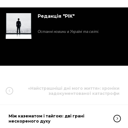
Редакція "РІК"
Останні новини в Україні та світі.
«Найстрашніші дні мого життя»: хроніки
задокументованої катастрофи
Між казематом і тайгою: дві грані
нескореного духу