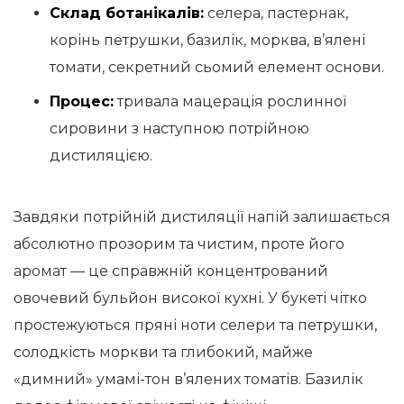
Склад ботанікалів:
селера, пастернак,
корінь петрушки, базилік, морква, в’ялені
томати, секретний сьомий елемент основи.
Процес:
тривала мацерація рослинної
сировини з наступною потрійною
дистиляцією.
Завдяки потрійній дистиляції напій залишається
абсолютно прозорим та чистим, проте його
аромат — це справжній концентрований
овочевий бульйон високої кухні. У букеті чітко
простежуються пряні ноти селери та петрушки,
солодкість моркви та глибокий, майже
«димний» умамі-тон в’ялених томатів. Базилік