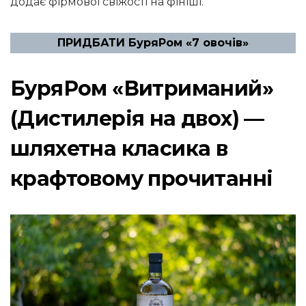
додає фірмової свіжості на фініші.
ПРИДБАТИ БуряРом «7 овочів»
БуряРом «Витриманий»
(Дистилерія на двох) —
шляхетна класика в
крафтовому прочитанні