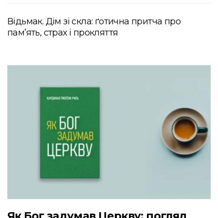
Відьмак. Дім зі скла: ґотична притча про
пам’ять, страх і прокляття
Як Бог задумав Церкву: погляд