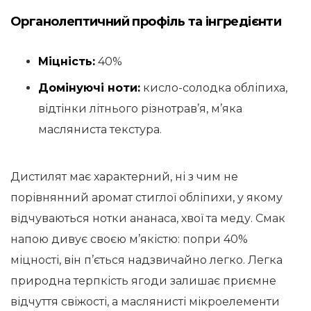
Органолептичний профіль та інгредієнти
Міцність:
40%
Домінуючі ноти:
кисло-солодка обліпиха,
відтінки літнього різнотрав’я, м’яка
масляниста текстура.
Дистилят має характерний, ні з чим не
порівнянний аромат стиглої обліпихи, у якому
відчуваються нотки ананаса, хвої та меду. Смак
напою дивує своєю м’якістю: попри 40%
міцності, він п’ється надзвичайно легко. Легка
природна терпкість ягоди залишає приємне
відчуття свіжості, а маслянисті мікроелементи