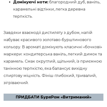
Домінуючі ноти:
благородний дуб, ваніль,
карамельні відтінки, легка деревна
терпкість.
Завдяки взаємодії дистиляту з дубом, напій
набуває красивого золотаво-бурштинового
кольору. В ароматі домінують класичні «бочкові»
маркери: кондитерська ваніль, легкий димок та
карамель. Смак округлий, щільний, із приємною
танінною терпкістю, яка балансує вихідну
спиртову міцність. Фініш глибокий, тривалий,
зігріваючий.
ПРИДБАТИ БуряРом «Витриманий»