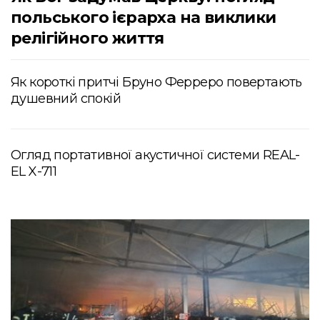
польського ієрарха на виклики
релігійного життя
Як короткі притчі Бруно Ферреро повертають
душевний спокій
Огляд портативної акустичної системи REAL-
EL X-711