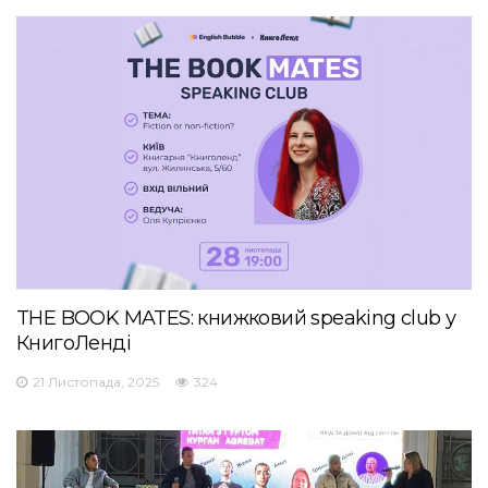
THE BOOK MATES: книжковий speaking club у
КнигоЛенді
21 Листопада, 2025
324