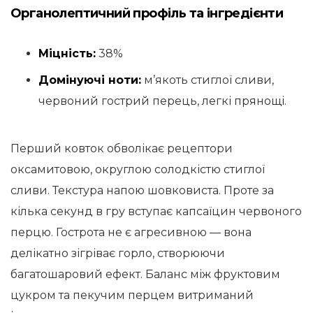
Органолептичний профіль та інгредієнти
Міцність:
38%
Домінуючі ноти:
м’якоть стиглої сливи,
червоний гострий перець, легкі прянощі.
Перший ковток обволікає рецептори
оксамитовою, округлою солодкістю стиглої
сливи. Текстура напою шовковиста. Проте за
кілька секунд в гру вступає капсаїцин червоного
перцю. Гострота не є агресивною — вона
делікатно зігріває горло, створюючи
багатошаровий ефект. Баланс між фруктовим
цукром та пекучим перцем витриманий