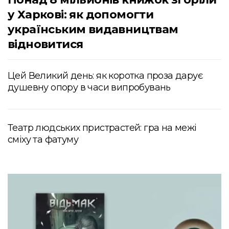
у Харкові: як допомогти
українським видавництвам
відновитися
Цей Великий день: як коротка проза дарує
душевну опору в часи випробувань
Театр людських пристрастей: гра на межі
сміху та фатуму