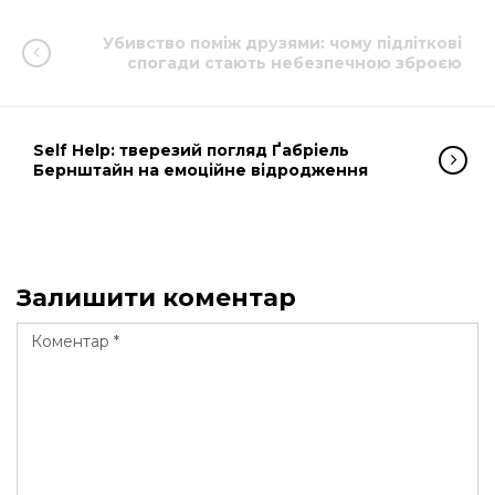
Убивство поміж друзями: чому підліткові
спогади стають небезпечною зброєю
Self Help: тверезий погляд Ґабріель
Бернштайн на емоційне відродження
Залишити коментар