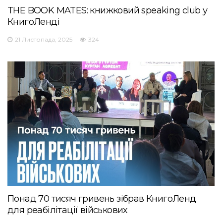
THE BOOK MATES: книжковий speaking club у
КнигоЛенді
21 Листопада, 2025
324
Понад 70 тисяч гривень зібрав КнигоЛенд
для реабілітації військових