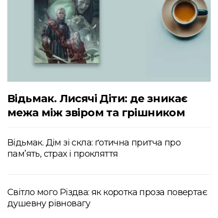
Відьмак. Лисячі Діти: де зникає
межа між звіром та грішником
Відьмак. Дім зі скла: ґотична притча про
пам’ять, страх і прокляття
Світло мого Різдва: як коротка проза повертає
душевну рівновагу