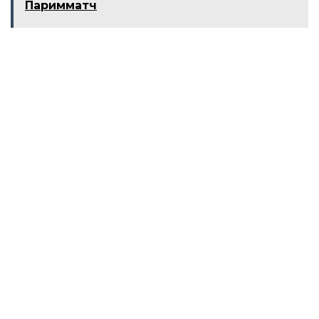
Паримматч