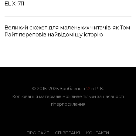
EL X-711
Великий сюжет для маленьких читачів: як Том
Райт переповів найвідомішу історію
© 2015–2025 Зроблено з
в PIK.
♡
Копіювання матеріалів можливе тільки за наявності
гіперпосилання
ПРО САЙТ
СПІВПРАЦЯ
КОНТАКТИ