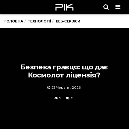
Men
ГОЛОВНА
ТЕХНОЛОГІЇ
ВЕБ-СЕРВІСИ
Безпека гравця: що дає
Космолот ліцензія?
23 Червня, 2026
9
0