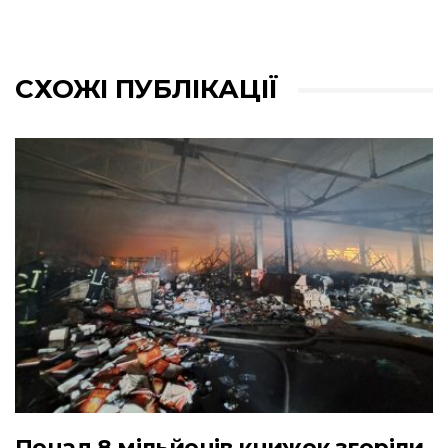
СХОЖІ ПУБЛІКАЦІЇ
Понад 8 мільйонів книжок згоріли