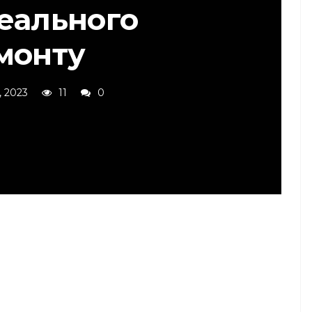
деального
монту
, 2023
11
0