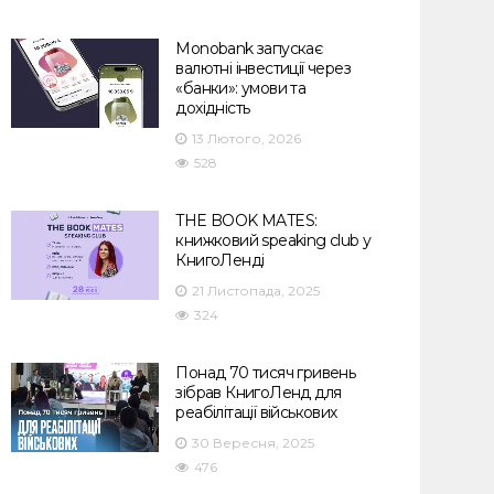
Monobank запускає
валютні інвестиції через
«банки»: умови та
дохідність
13 Лютого, 2026
528
THE BOOK MATES:
книжковий speaking club у
КнигоЛенді
21 Листопада, 2025
324
Понад 70 тисяч гривень
зібрав КнигоЛенд для
реабілітації військових
30 Вересня, 2025
476