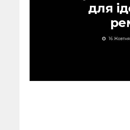
для і
ре
16 Жовтня