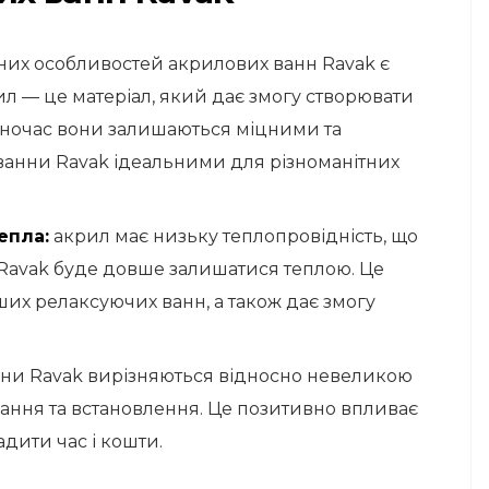
вних особливостей акрилових ванн Ravak є
рил — це матеріал, який дає змогу створювати
ночас вони залишаються міцними та
ванни Ravak ідеальними для різноманітних
епла:
акрил має низьку теплопровідність, що
і Ravak буде довше залишатися теплою. Це
их релаксуючих ванн, а також дає змогу
нни Ravak вирізняються відносно невеликою
вання та встановлення. Це позитивно впливає
адити час і кошти.