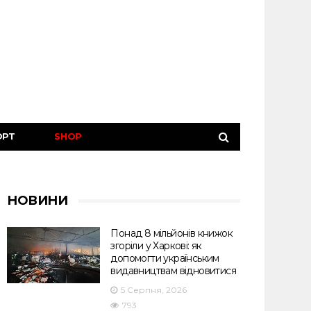
ОРТ
SHOP
НОВИНИ
Понад 8 мільйонів книжок
згоріли у Харкові: як
допомогти українським
видавництвам відновитися
5 Серпня, 2026
793