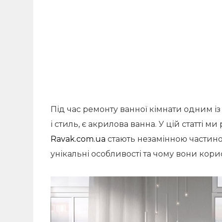
Під час ремонту ванної кімнати одним і
і стиль, є акрилова ванна. У цій статті м
Ravak.com.ua
стають незамінною частиною
унікальні особливості та чому вони кор