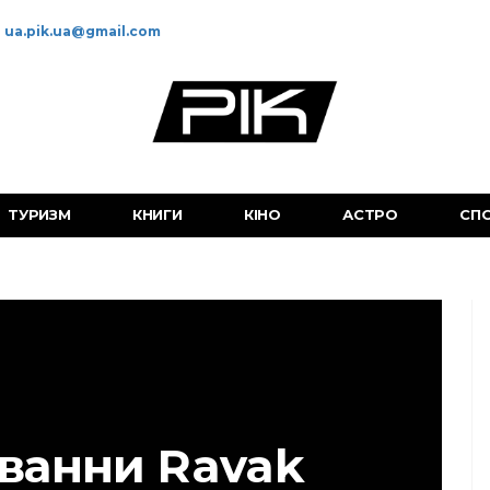
ua.pik.ua@gmail.com
ТУРИЗМ
КНИГИ
КІНО
АСТРО
СП
 ванни Ravak